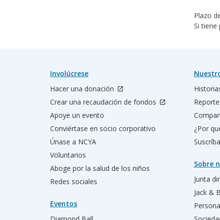
Plazo d
Si tien
Involúcrese
Nuestr
Hacer una donación
Historia
Crear una recaudación de fondos
Reporte
Apoye un evento
Compart
Conviértase en socio corporativo
¿Por qu
Únase a NCYA
Suscríba
Voluntarios
Sobre n
Aboge por la salud de los niños
Junta di
Redes sociales
Jack & 
Eventos
Persona
Diamond Ball
Socieda