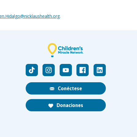
n.Hidalgo@nicklaushealth.org
.
Conéctese
Donaciones