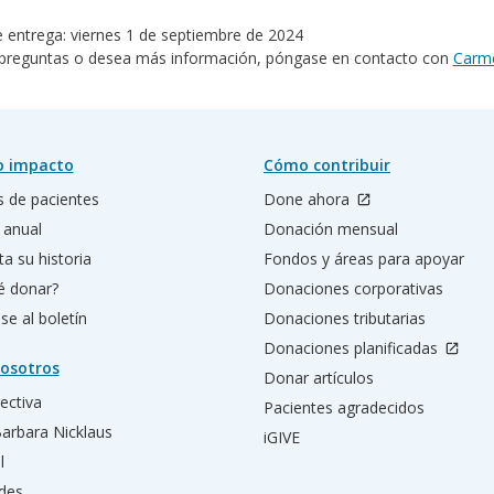
e entrega: viernes 1 de septiembre de 2024
e preguntas o desea más información, póngase en contacto con
Carme
o impacto
Cómo contribuir
s de pacientes
Done ahora
 anual
Donación mensual
a su historia
Fondos y áreas para apoyar
é donar?
Donaciones corporativas
se al boletín
Donaciones tributarias
Donaciones planificadas
osotros
Donar artículos
rectiva
Pacientes agradecidos
Barbara Nicklaus
iGIVE
l
des