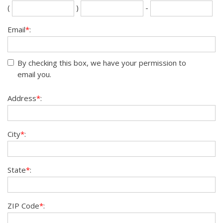
Se
La
(
)
-
th
fou
dig
dig
Email
*
:
By checking this box, we have your permission to
email you.
Address
*
:
City
*
:
State
*
:
ZIP Code
*
: