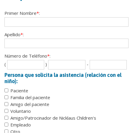
Primer Nombre
*
:
Apellido
*
:
Número de Teléfono
*
:
Se
La
(
)
-
th
fou
Persona que solicita la asistencia (relación con el
dig
dig
niño):
Paciente
Familia del paciente
Amigo del paciente
Voluntario
Amigo/Patrocinador de Nicklaus Children's
Empleado
Otro