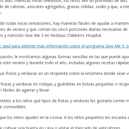
s días, mientras miran televisión, los niños ven un promedio de die
o de calorías, azúcares agregados, grasas sólidas, sodio y que, a me
.
de todas estas tentaciones, hay maneras fáciles de ayudar a mantener 
es de verano y que coman las cinco porciones diarias necesarias de f
s y nutrición Give Me 5 en Nicklaus Children’s Hospital.
c aquí para obtener más información sobre el programa Give Me 5, pa
uación, le mostramos algunas formas sencillas en las que puede ayud
 este verano y durante todo el año, incluidas algunas recetas rápida
ue frutas y verduras en un recipiente sobre la encimera donde sean vis
 frutas y verduras en rodajas y guárdelas en bolsas pequeñas o recipie
 fáciles de agarrar y llevar.
nteles a los niños qué tipos de frutas y verduras les gustaría comer m
e comestibles.
que los niños ayuden en la cocina. A los niños pequeños les encanta 
te cultivar una huerta en casa o visitar el mercado de agricultores.