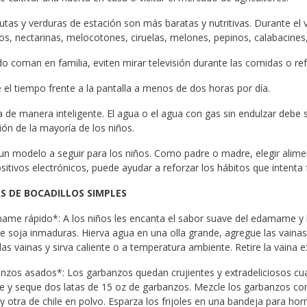
rutas y verduras de estación son más baratas y nutritivas. Durante e
s, nectarinas, melocotones, ciruelas, melones, pepinos, calabacine
o coman en familia, eviten mirar televisión durante las comidas o refr
e el tiempo frente a la pantalla a menos de dos horas por día.
 de manera inteligente. El agua o el agua con gas sin endulzar debe s
ión de la mayoría de los niños.
un modelo a seguir para los niños. Como padre o madre, elegir alime
sitivos electrónicos, puede ayudar a reforzar los hábitos que intent
S DE BOCADILLOS SIMPLES
ame rápido*: A los niños les encanta el sabor suave del edamame y l
e soja inmaduras. Hierva agua en una olla grande, agregue las vainas
las vainas y sirva caliente o a temperatura ambiente. Retire la vaina 
anzos asados*: Los garbanzos quedan crujientes y extradeliciosos cu
e y seque dos latas de 15 oz de garbanzos. Mezcle los garbanzos con
 otra de chile en polvo. Esparza los frijoles en una bandeja para ho