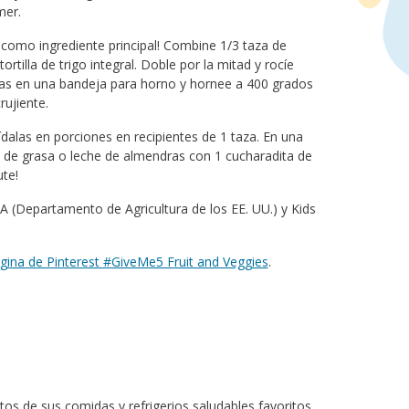
mer.
os como ingrediente principal! Combine 1/3 taza de
tilla de trigo integral. Doble por la mitad y rocíe
illas en una bandeja para horno y hornee a 400 grados
rujiente.
ídalas en porciones en recipientes de 1 taza. En una
o de grasa o leche de almendras con 1 cucharadita de
ute!
 (Departamento de Agricultura de los EE. UU.) y Kids
gina de Pinterest #GiveMe5 Fruit and Veggies
.
tos de sus comidas y refrigerios saludables favoritos.