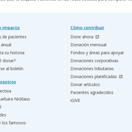
o impacto
Cómo contribuir
s de pacientes
Done ahora
 anual
Donación mensual
a su historia
Fondos y áreas para apoyar
é donar?
Donaciones corporativas
se al boletín
Donaciones tributarias
Donaciones planificadas
osotros
Donar artículos
rectiva
Pacientes agradecidos
Barbara Nicklaus
iGIVE
l
des
e los famosos