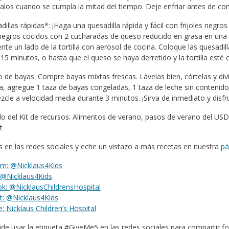
los cuando se cumpla la mitad del tiempo. Deje enfriar antes de co
dillas rápidas*: ¡Haga una quesadilla rápida y fácil con frijoles negr
 negros cocidos con 2 cucharadas de queso reducido en grasa en una tor
nte un lado de la tortilla con aerosol de cocina. Coloque las quesad
15 minutos, o hasta que el queso se haya derretido y la tortilla esté c
o de bayas: Compre bayas mixtas frescas. Lávelas bien, córtelas y div
a, agregue 1 taza de bayas congeladas, 1 taza de leche sin contenid
zcle a velocidad media durante 3 minutos. ¡Sirva de inmediato y disfr
 del Kit de recursos: Alimentos de verano, pasos de verano del USDA
t
s en las redes sociales y eche un vistazo a más recetas en nuestra
pá
am: @Nicklaus4Kids
: @Nicklaus4Kids
k: @NicklausChildrensHospital
t: @Nicklaus4Kids
 Nicklaus Children’s Hospital
ide usar la etiqueta #GiveMe5 en las redes sociales para compartir fo