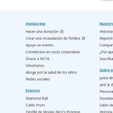
Involúcrese
Nuestr
Hacer una donación
Historia
Crear una recaudación de fondos
Reporte
Apoye un evento
Compart
Conviértase en socio corporativo
¿Por qu
Únase a NCYA
Suscríba
Voluntarios
Sobre n
Aboge por la salud de los niños
Junta di
Redes sociales
Jack & 
Eventos
Persona
Diamond Ball
Socieda
Carlin Prom
Salón d
Desfile de Modas Nico's Promise
Historia