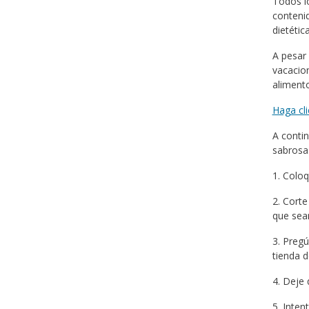
Todos lo
contenid
dietética
A pesar 
vacacion
alimento
Haga cli
A contin
sabrosas
1. Coloq
2. Corte
que sean
3. Pregú
tienda d
4. Deje 
5. Inten