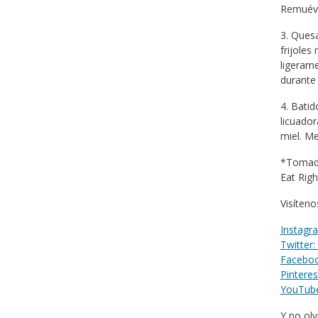
Remuéva
3. Quesa
frijoles
ligerame
durante 
4. Batid
licuador
miel. Me
*Tomado
Eat Righ
Visíteno
Instagr
Twitter
Faceboo
Pinteres
YouTube:
Y no olv