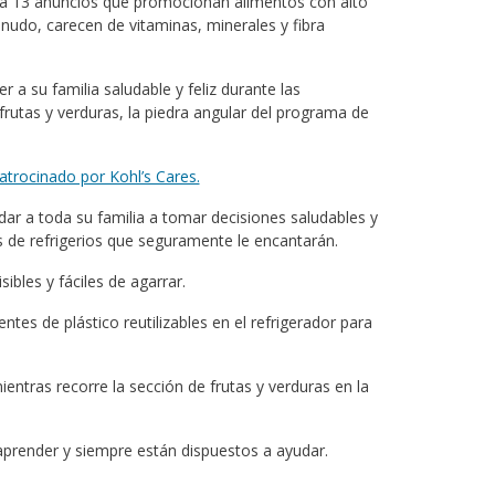
z a 13 anuncios que promocionan alimentos con alto
nudo, carecen de vitaminas, minerales y fibra
a su familia saludable y feliz durante las
rutas y verduras, la piedra angular del programa de
trocinado por Kohl’s Cares.
ar a toda su familia a tomar decisiones saludables y
s de refrigerios que seguramente le encantarán.
ibles y fáciles de agarrar.
ntes de plástico reutilizables en el refrigerador para
ientras recorre la sección de frutas y verduras en la
aprender y siempre están dispuestos a ayudar.