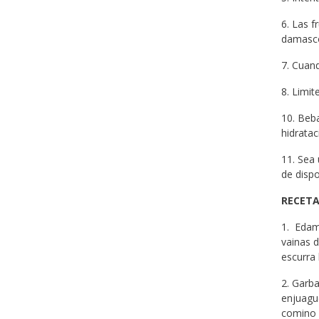
6. Las f
damasco
7. Cuand
8. Limit
10. Beba
hidratac
11. Sea 
de dispo
RECETA
1. Edam
vainas d
escurra 
2. Garb
enjuagu
comino y