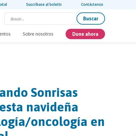
pital
Suscríbase al boletín
Contáctenos
Buscar
entos
Sobre nosotros
Done ahora
ando Sonrisas
iesta navideña
logía/oncología en