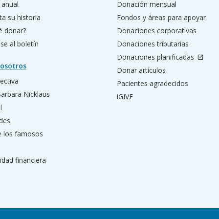
 anual
Donación mensual
a su historia
Fondos y áreas para apoyar
é donar?
Donaciones corporativas
se al boletín
Donaciones tributarias
Donaciones planificadas
osotros
Donar artículos
rectiva
Pacientes agradecidos
Barbara Nicklaus
iGIVE
l
des
e los famosos
idad financiera