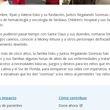
mbre, Ryan y Valeria Esko y su fundación, Juntos Regalando Sonrisas 
s de hematología y oncología de Nicklaus Children’s Hospital y sus fa
o.
os pudieron pasar tiempo con Santa Claus y sus duendes, tomarse fot
os caninos, conocer a Mickey Mouse y a otros personajes disfrazados,
imiento divertido.
más de cinco años, la familia Esko y Juntos Regalando Sonrisas han 
s y sus familias algunas horas de alivio de sus enfermedades y trat
 acceso a necesidades básicas, juegos y deseos para los niños que e
Latina y el Sur de Florida, para enriquecer sus vidas con esperanza, 
e iniciativas que les den “sonrisas” a los niños al permitirles “ser niños
o impacto
Cómo contribuir
s de pacientes
Done ahora