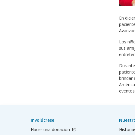
En dicie
paciente
Avanzad
Los niñ
sus amig
entreten
Durante 
paciente
brindar
América 
eventos 
Involúcrese
Nuestr
Hacer una donación
Historia