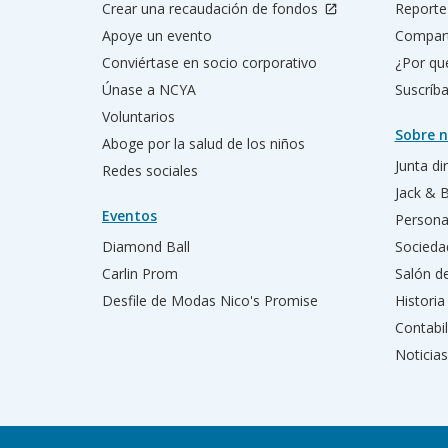
Crear una recaudación de fondos
Reporte
Apoye un evento
Compart
Conviértase en socio corporativo
¿Por qu
Únase a NCYA
Suscríba
Voluntarios
Sobre n
Aboge por la salud de los niños
Junta di
Redes sociales
Jack & 
Eventos
Persona
Diamond Ball
Socieda
Carlin Prom
Salón d
Desfile de Modas Nico's Promise
Historia
Contabil
Noticias