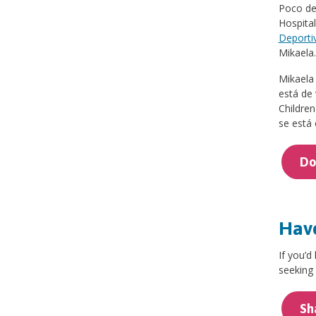
Poco des
Hospital
Deporti
Mikaela.
Mikaela 
está de 
Children
se está 
Do
Have
If you’d
seeking 
Sh