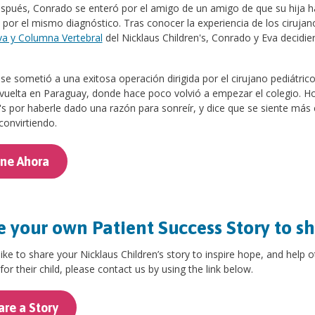
pués, Conrado se enteró por el amigo de un amigo de que su hija habí
 por el mismo diagnóstico. Tras conocer la experiencia de los ciruja
va y Columna Vertebral
del Nicklaus Children's, Conrado y Eva decidie
se sometió a una exitosa operación dirigida por el cirujano pediátric
vuelta en Paraguay, donde hace poco volvió a empezar el colegio. Ho
's por haberle dado una razón para sonreír, y dice que se siente má
convirtiendo.
ne Ahora
 your own Patient Success Story to s
 like to share your Nicklaus Children’s story to inspire hope, and help 
for their child, please contact us by using the link below.
are a Story