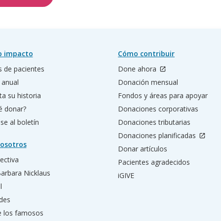
o impacto
Cómo contribuir
s de pacientes
Done ahora
 anual
Donación mensual
a su historia
Fondos y áreas para apoyar
é donar?
Donaciones corporativas
se al boletín
Donaciones tributarias
Donaciones planificadas
osotros
Donar artículos
rectiva
Pacientes agradecidos
Barbara Nicklaus
iGIVE
l
des
e los famosos