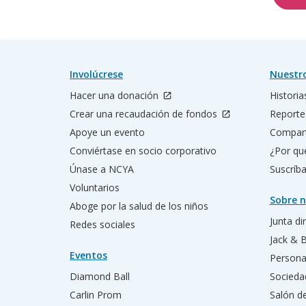
Involúcrese
Nuestr
Hacer una donación
Historia
Crear una recaudación de fondos
Reporte
Apoye un evento
Compart
Conviértase en socio corporativo
¿Por qu
Únase a NCYA
Suscríba
Voluntarios
Sobre n
Aboge por la salud de los niños
Junta di
Redes sociales
Jack & 
Eventos
Persona
Diamond Ball
Socieda
Carlin Prom
Salón d