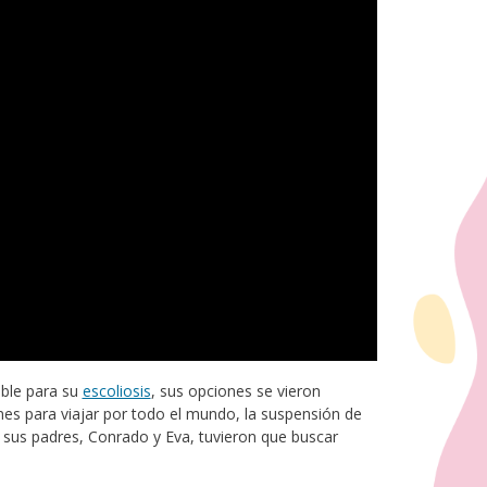
ble para su
escoliosis
, sus opciones se vieron
nes para viajar por todo el mundo, la suspensión de
, sus padres, Conrado y Eva, tuvieron que buscar