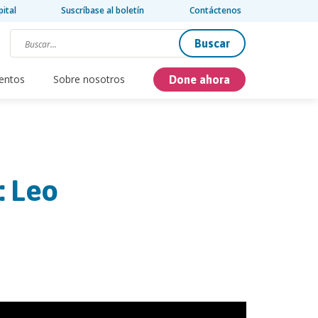
pital
Suscríbase al boletín
Contáctenos
Buscar
entos
Sobre nosotros
Done ahora
: Leo