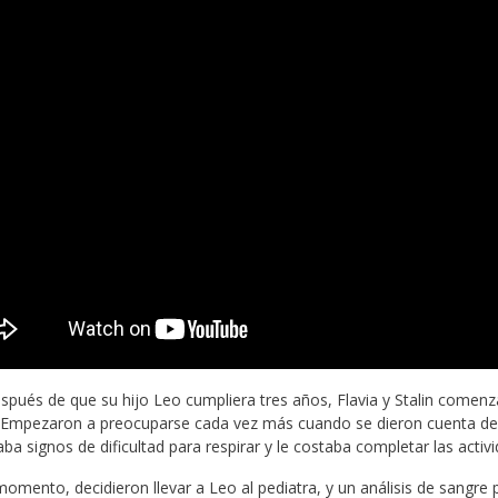
spués de que su hijo Leo cumpliera tres años, Flavia y Stalin comen
s. Empezaron a preocuparse cada vez más cuando se dieron cuenta de
ba signos de dificultad para respirar y le costaba completar las activi
omento, decidieron llevar a Leo al pediatra, y un análisis de sangre 