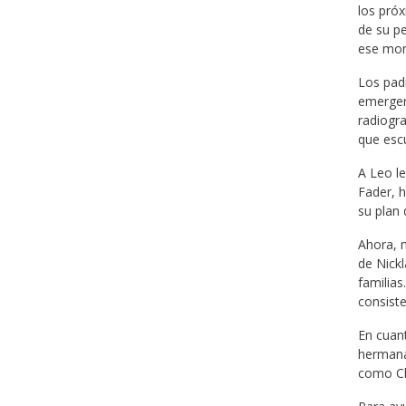
los próx
de su pe
ese mom
Los padr
emergenc
radiogra
que escu
A Leo le
Fader, h
su plan 
Ahora, 
de Nickl
familias
consiste
En cuant
hermana
como Ch