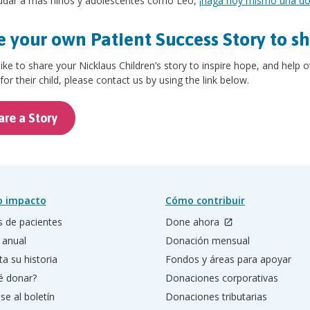
udar a más niños y adolescentes como Leo,
¡haga hoy mismo una don
 your own Patient Success Story to s
 like to share your Nicklaus Children’s story to inspire hope, and help 
for their child, please contact us by using the link below.
are a Story
o impacto
Cómo contribuir
s de pacientes
Done ahora
 anual
Donación mensual
a su historia
Fondos y áreas para apoyar
é donar?
Donaciones corporativas
se al boletín
Donaciones tributarias