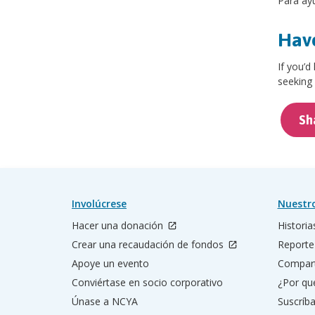
Para ay
Have
If you’d
seeking 
Sh
Involúcrese
Nuestr
Hacer una donación
Historia
Crear una recaudación de fondos
Reporte
Apoye un evento
Compart
Conviértase en socio corporativo
¿Por qu
Únase a NCYA
Suscríba