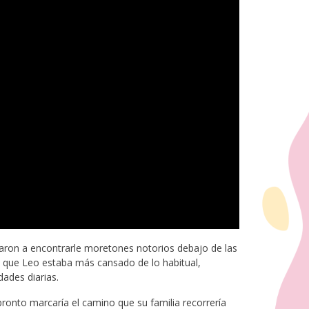
zaron a encontrarle moretones notorios debajo de las
 que Leo estaba más cansado de lo habitual,
dades diarias.
pronto marcaría el camino que su familia recorrería