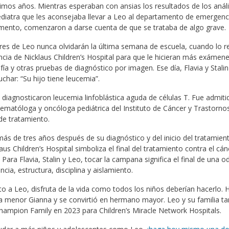
imos años. Mientras esperaban con ansias los resultados de los anális
diatra que les aconsejaba llevar a Leo al departamento de emergencia
ento, comenzaron a darse cuenta de que se trataba de algo grave.
es de Leo nunca olvidarán la última semana de escuela, cuando lo re
ia de Nicklaus Children’s Hospital para que le hicieran más exámene
fía y otras pruebas de diagnóstico por imagen. Ese día, Flavia y Stalin
char: “Su hijo tiene leucemia”.
 diagnosticaron leucemia linfoblástica aguda de células T. Fue admit
ematóloga y oncóloga pediátrica del Instituto de Cáncer y Trastorno
de tratamiento.
más de tres años después de su diagnóstico y del inicio del tratami
aus Children’s Hospital simboliza el final del tratamiento contra el cá
. Para Flavia, Stalin y Leo, tocar la campana significa el final de una
ncia, estructura, disciplina y aislamiento.
o a Leo, disfruta de la vida como todos los niños deberían hacerlo. 
 menor Gianna y se convirtió en hermano mayor. Leo y su familia tam
ampion Family en 2023 para Children’s Miracle Network Hospitals.