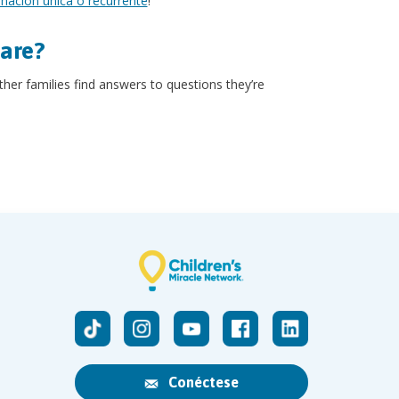
ación única o recurrente
!
hare?
other families find answers to questions they’re
Conéctese