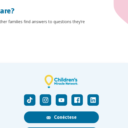
hare?
other families find answers to questions they’re
Conéctese