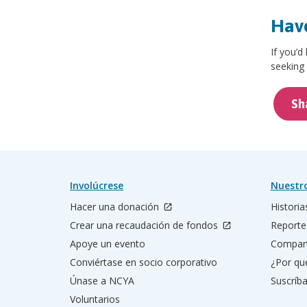
Have
If you’d
seeking 
Sh
Involúcrese
Nuestr
Hacer una donación
Historia
Crear una recaudación de fondos
Reporte
Apoye un evento
Compart
Conviértase en socio corporativo
¿Por qu
Únase a NCYA
Suscríba
Voluntarios