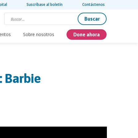
pital
Suscríbase al boletín
Contáctenos
Buscar
entos
Sobre nosotros
Done ahora
: Barbie