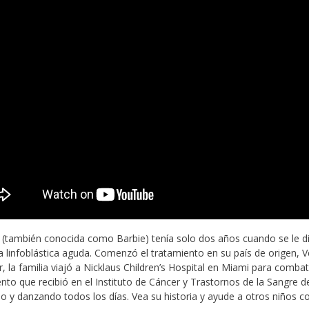
 (también conocida como Barbie) tenía solo dos años cuando se le di
 linfoblástica aguda. Comenzó el tratamiento en su país de origen, V
, la familia viajó a Nicklaus Children’s Hospital en Miami para combat
nto que recibió en el Instituto de Cáncer y Trastornos de la Sangre d
o y danzando todos los días. Vea su historia y ayude a otros niños co