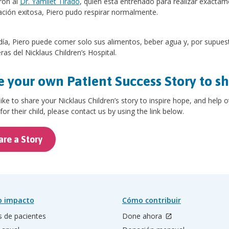
ron al
Dr. Yamilet Tirado
, quien está entrenado para realizar exacta
ación exitosa, Piero pudo respirar normalmente.
ía, Piero puede comer solo sus alimentos, beber agua y, por supuest
as del Nicklaus Children’s Hospital.
 your own Patient Success Story to s
 like to share your Nicklaus Children’s story to inspire hope, and help 
for their child, please contact us by using the link below.
are a Story
o impacto
Cómo contribuir
s de pacientes
Done ahora