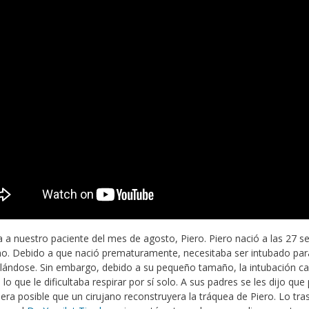
a nuestro paciente del mes de agosto, Piero. Piero nació a las 27 s
o. Debido a que nació prematuramente, necesitaba ser intubado par
llándose. Sin embargo, debido a su pequeño tamaño, la intubación ca
 lo que le dificultaba respirar por sí solo. A sus padres se les dijo q
 era posible que un cirujano reconstruyera la tráquea de Piero. Lo tra