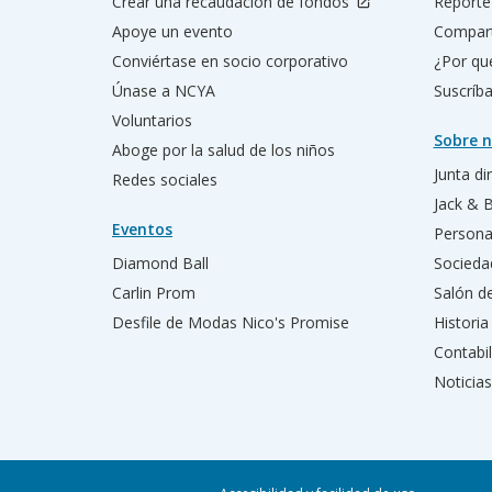
Crear una recaudación de fondos
Reporte
Apoye un evento
Compart
Conviértase en socio corporativo
¿Por qu
Únase a NCYA
Suscríba
Voluntarios
Sobre n
Aboge por la salud de los niños
Junta di
Redes sociales
Jack & 
Eventos
Persona
Diamond Ball
Socieda
Carlin Prom
Salón d
Desfile de Modas Nico's Promise
Historia
Contabil
Noticias