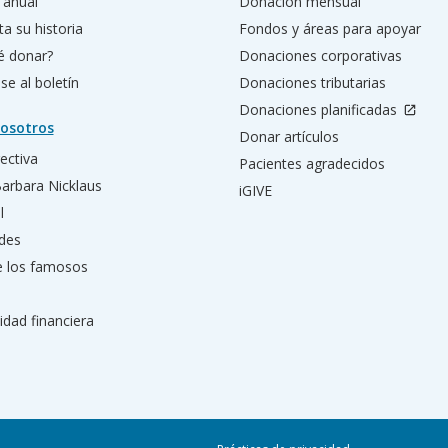
 anual
Donación mensual
a su historia
Fondos y áreas para apoyar
é donar?
Donaciones corporativas
se al boletín
Donaciones tributarias
Donaciones planificadas
osotros
Donar artículos
rectiva
Pacientes agradecidos
Barbara Nicklaus
iGIVE
l
des
e los famosos
idad financiera