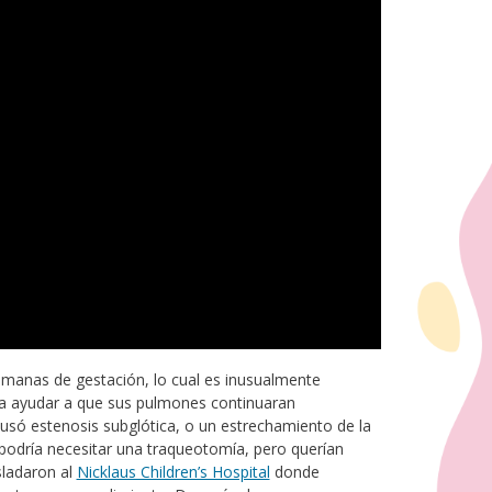
emanas de gestación, lo cual es inusualmente
a ayudar a que sus pulmones continuaran
usó estenosis subglótica, o un estrechamiento de la
ue podría necesitar una traqueotomía, pero querían
sladaron al
Nicklaus Children’s Hospital
donde