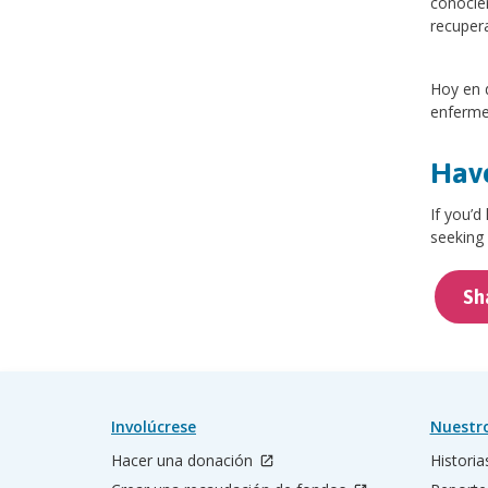
conocie
recuper
Hoy en d
enfermer
Have
If you’d
seeking 
Sh
Involúcrese
Nuestr
Hacer una donación
Historia