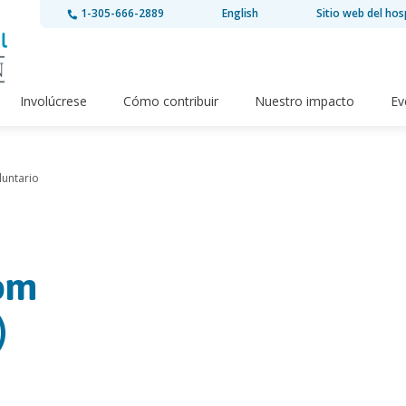
1-305-666-2889
English
Sitio web del hos
Involúcrese
Cómo contribuir
Nuestro impacto
Ev
luntario
rom
)