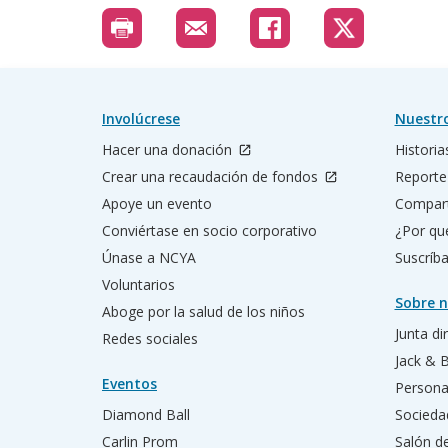
Involúcrese
Nuestr
Hacer una donación
Historia
Crear una recaudación de fondos
Reporte
Apoye un evento
Compart
Conviértase en socio corporativo
¿Por qu
Únase a NCYA
Suscríba
Voluntarios
Sobre n
Aboge por la salud de los niños
Junta di
Redes sociales
Jack & 
Eventos
Persona
Diamond Ball
Socieda
Carlin Prom
Salón d