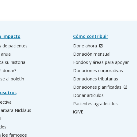
o impacto
Cómo contribuir
s de pacientes
Done ahora
 anual
Donación mensual
a su historia
Fondos y áreas para apoyar
é donar?
Donaciones corporativas
se al boletín
Donaciones tributarias
Donaciones planificadas
osotros
Donar artículos
rectiva
Pacientes agradecidos
Barbara Nicklaus
iGIVE
l
des
e los famosos