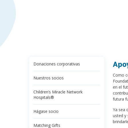
Apoy
Donaciones corporativas
Como com
Nuestros socios
Foundati
en el fu
Children’s Miracle Network
contrib
Hospitals®
futura f
Ya sea 
Hágase socio
usted y 
brindarl
Matching Gifts