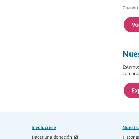
Cuando c
Ve
Nues
Estamos
comprom
Exp
Involúcrese
Nuestr
Hacer una donación
Historia