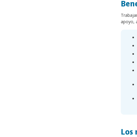
Bene
Trabajam
apoyo, a
Los 