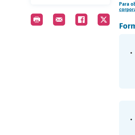
Para o
corpor
Form