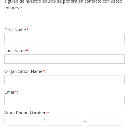
alguien de nuestro equipo se pondrá en contacto con usted
en breve.
First Name
*
:
Last Name
*
:
Organization Name
*
:
Email
*
:
Work Phone Number
*
:
Se
La
(
)
-
th
fou