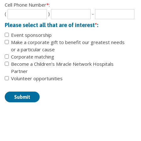
dig
dig
Cell Phone Number
*
:
Se
La
(
)
-
th
fou
Please select all that are of interest
*
:
dig
dig
Event sponsorship
Make a corporate gift to benefit our greatest needs
or a particular cause
Corporate matching
Become a Children’s Miracle Network Hospitals
Partner
Volunteer opportunities